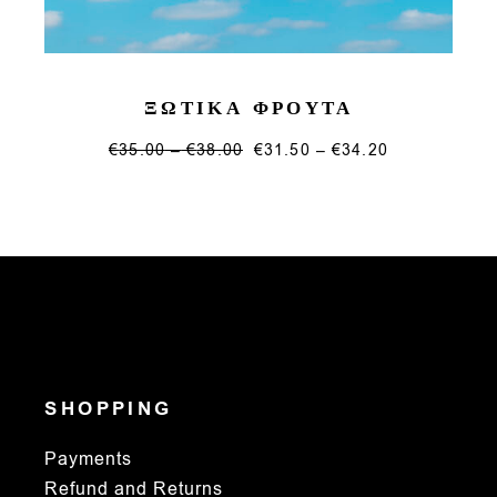
ΞΩΤΙΚΑ ΦΡΟΥΤΑ
Price
Price
€
35.00
–
€
38.00
€
31.50
–
€
34.20
range:
This
range:
€35.00
€31.50
product
through
through
has
€38.00
€34.20
multiple
variants.
The
options
may
be
chosen
on
the
product
page
SHOPPING
Payments
Refund and Returns