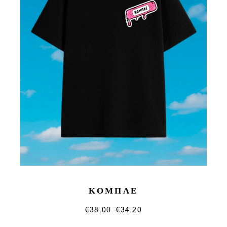
page
ΚΟΜΠΛΕ
€
38.00
€
34.20
This
product