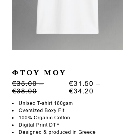
ΦΤΟΥ ΜΟΥ
€
35.00
–
€
31.50
–
Price
Price
€
38.00
€
34.20
range:
range:
€35.00
€31.50
Unisex T-shirt 180gsm
through
through
Oversized Boxy Fit
€38.00
€34.20
100% Organic Cotton
Digital Print DTF
Designed & produced in Greece