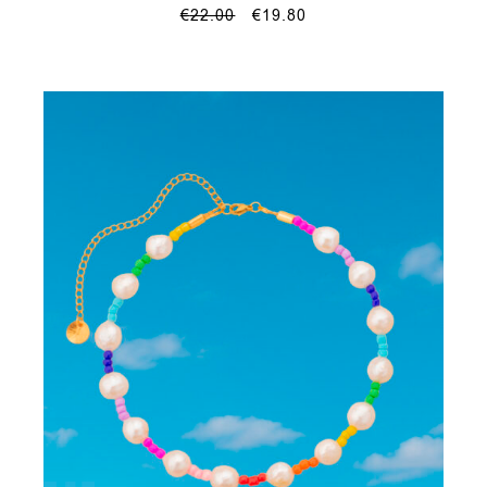
€
22.00
€
19.80