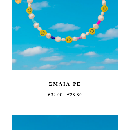
ΣΜΑΪΛ ΡΕ
€
32.00
€
28.80