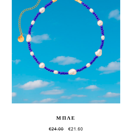
ΜΠΛΕ
€
24.00
€
21.60