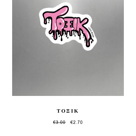
ΤΟΞΙΚ
€
3.00
€
2.70