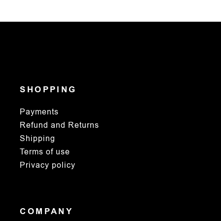
multiple
variants.
The
options
may
be
chosen
on
the
product
page
SHOPPING
Payments
Refund and Returns
Shipping
Terms of use
Privacy policy
COMPANY