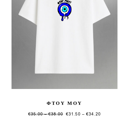
ΦΤΟΥ ΜΟΥ
Price
Price
€
35.00
–
€
38.00
€
31.50
–
€
34.20
range:
This
range:
€35.00
€31.50
product
through
through
has
€38.00
€34.20