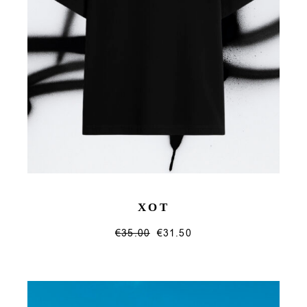
ΧΟΤ
€
35.00
€
31.50
This
product
has
multiple
variants.
The
options