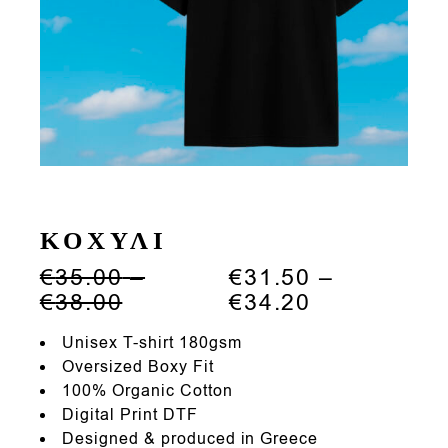
ΚΟΧΥΛΙ
€
35.00
–
€
31.50
–
Price
Price
€
38.00
€
34.20
range:
range:
€35.00
€31.50
Unisex T-shirt 180gsm
through
through
Oversized Boxy Fit
€38.00
€34.20
100% Organic Cotton
Digital Print DTF
Designed & produced in Greece