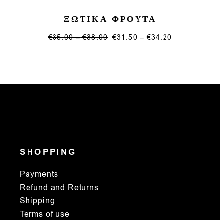
ΞΩΤΙΚΑ ΦΡΟΥΤΑ
Price
Price
€
35.00
–
€
38.00
€
31.50
–
€
34.20
range:
This
range:
€35.00
€31.50
product
through
through
has
€38.00
€34.20
multiple
variants.
The
options
may
be
chosen
on
the
product
page
SHOPPING
Payments
Refund and Returns
Shipping
Terms of use