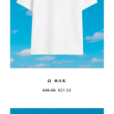
Ω ΦΑΚ
€
35.00
€
31.50
This
product
has
multiple
variants.
The