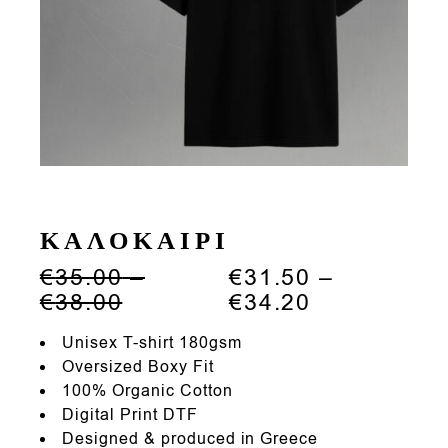
ΚΑΛΟΚΑΙΡΙ
€
35.00
–
€
31.50
–
Price
Price
€
38.00
€
34.20
range:
range:
€35.00
€31.50
Unisex T-shirt 180gsm
through
through
Oversized Boxy Fit
€38.00
€34.20
100% Organic Cotton
Digital Print DTF
Designed & produced in Greece