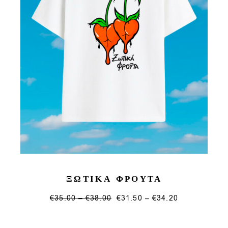
ΞΩΤΙΚΑ ΦΡΟΥΤΑ
Price
Price
€
35.00
–
€
38.00
€
31.50
–
€
34.20
range:
This
range:
€35.00
€31.50
product
through
through
has
€38.00
€34.20
multiple