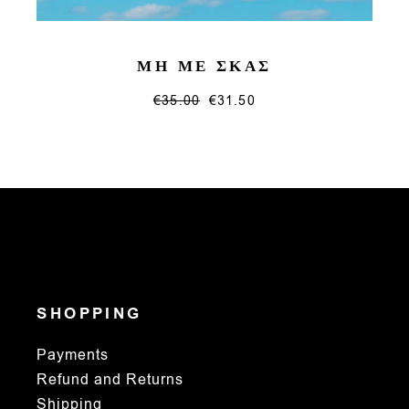
ΜΗ ΜΕ ΣΚΑΣ
€
35.00
€
31.50
This
product
has
multiple
variants.
The
options
may
be
chosen
on
the
product
page
SHOPPING
Payments
Refund and Returns
Shipping