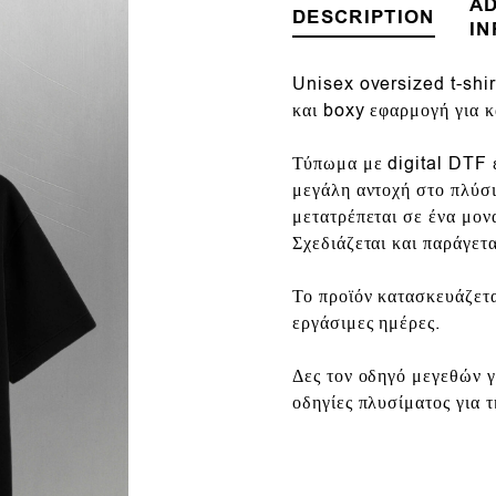
AD
DESCRIPTION
IN
Un
isex oversized t-shir
και
boxy εφαρμογή
για κ
Τύπωμα με
digital DTF
μεγάλη αντοχή στο πλύσι
μετατρέπεται σε ένα μονα
Σχεδιάζεται και παράγετ
Το προϊόν κατασκευάζετα
εργάσιμες ημέρες.
Δες τον οδηγό μεγεθών γι
οδηγίες πλυσίματος για τ