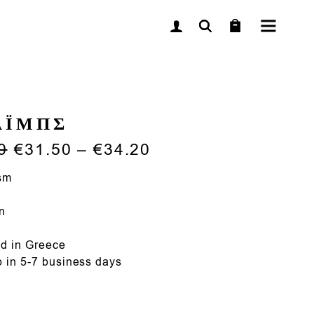
ΑΪΜΠΣ
Price
Price
0
€
31.50
–
€
34.20
range:
range:
€35.00
€31.50
sm
through
through
€38.00
€34.20
n
d in Greece
p in 5-7 business days