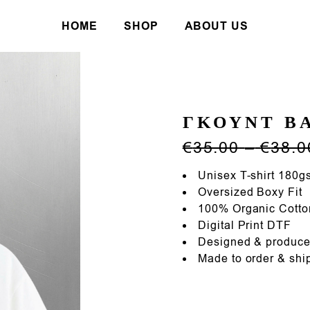
HOME
SHOP
ABOUT US
T-shirts
Tote Bags
ΓΚΟΥΝΤ Β
Necklaces
€
35.00
–
€
38.0
Stickers
Unisex T-shirt 180g
Oversized Boxy Fit
100% Organic Cotto
Digital Print DTF
Designed & produce
Made to order & shi